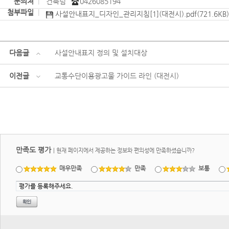
문의처
|
건축팀
0426085194
첨부파일
|
사설안내표지_디자인_관리지침[1](대전시).pdf(721.6KB)
다음글
사설안내표지 정의 및 설치대상
이전글
교통수단이용광고물 가이드 라인 (대전시)
만족도 평가
|
현재 페이지에서 제공하는 정보와 편의성에 만족하셨습니까?
매우만족
만족
보통