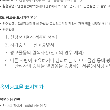
수 수 료 :
대전광역시 대덕구 옥외광고물등 관리조례 별표 3
점검방법 :
안전점검위탁업체(대전광역시 옥외광고협회)에서 안전점검 후 필증 
06. 광고물 표시기간 연장
관련법규 :
옥외광고물 등의 관리와 옥외광고산업 진흥에 관한 법률 시행령 제10조
관련법규
1. 신청서 (별지 제4호 서식)
2. 허가증 또는 신고증명서
3. 광고물등의 원색사진(신고의 경우 제외)
4. 다른 사람이 소유하거나 관리하는 토지나 물건 등에
또는 관리자의 승낙을 받았음을 증명하는 서류(자사광고인
옥외광고물 표시허가
벽면이용 간판
한 변의 길이가 10미터 이상인 것