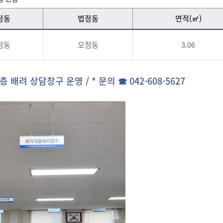
정동
법정동
면적(㎡)
정동
오정동
3.06
배려 상담창구 운영 / * 문의 ☎ 042-608-5627