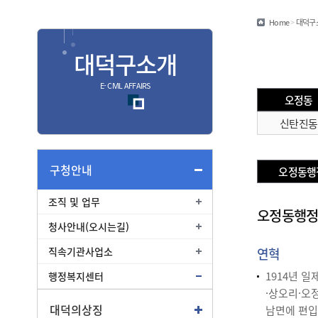
민원편람/서식
Home
>
대덕구
안심상속
대덕구소개
안전신문고
E- CIVIL AFFAIRS
오정동
종합
신탄진동
종합민원안내
여권
구청안내
오정동행
부동산
조직 및 업무
교통
오정동행
청사안내(오시는길)
직속기관사업소
연혁
1914년 
행정복지센터
·상오리·오
대덕의상징
남면에 편입