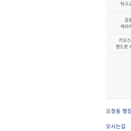
탁구
감
캐리
키오스
핸드폰 
오정동 행
오시는길