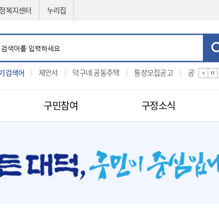
정복지센터
누리집
기검색어
찰
제안서
덕구네 공동주택
통장모집공고
공법선정
기
구민참여
구정소식
민원신청
공직자비리신고
제도소개
지방보조금 부정수급 신고센터
적극행정
센터
구인구직신청
적극행정
나의민원