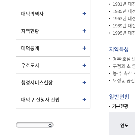
1931년 대
1935년 
대덕의역사
1963년 
1989년 
지역현황
1995년 
대덕통계
지역특성
경부·호남선
우호도시
구청과 초·
농·수·축산
오정동 공산
행정서비스헌장
일반현황
대덕구 신청사 건립
기본현황
연도