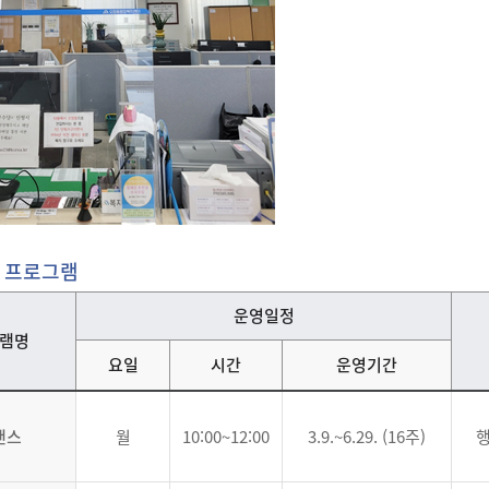
 프로그램
운영일정
램명
요일
시간
운영기간
댄스
월
10:00~12:00
3.9.~6.29. (16주)