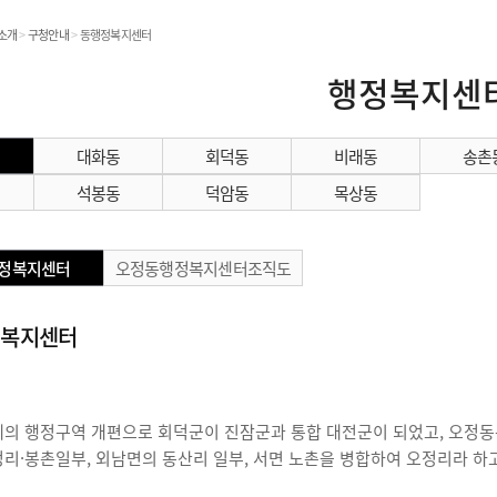
온라인민원발급
소개
>
구청안내
>
동행정복지센터
민원처리공개
행정복지센
대화동
회덕동
비래동
송촌
민원
석봉동
덕암동
목상동
정복지센터
오정동행정복지센터조직도
정복지센터
일제의 행정구역 개편으로 회덕군이 진잠군과 통합 대전군이 되었고, 오정동
정리·봉촌일부, 외남면의 동산리 일부, 서면 노촌을 병합하여 오정리라 하