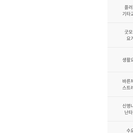
플러
기타
굿모
요
생활
바른
스트
신명
난타
수