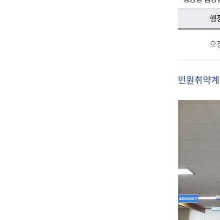
행
오
민원취약계층 