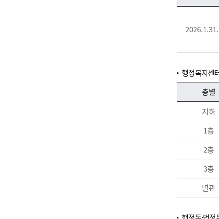
2026.1.31.
행정복지센터
층별
지하
1층
2층
3층
별관
행정동·법정