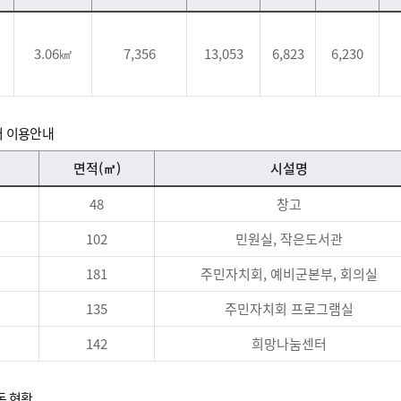
3.06㎢
7,356
13,053
6,823
6,230
 이용안내
면적(㎡)
시설명
48
창고
102
민원실, 작은도서관
181
주민자치회, 예비군본부, 회의실
135
주민자치회 프로그램실
142
희망나눔센터
동 현황