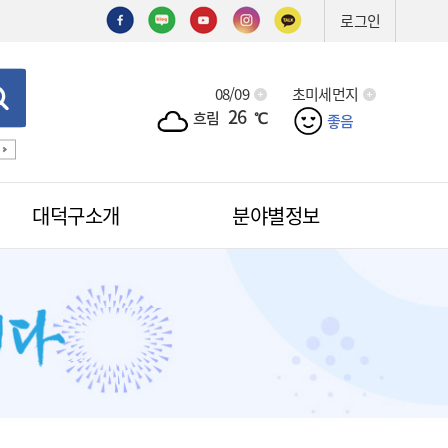
로그인
08/09
초미세먼지
26
흐림
℃
좋음
술심의
기술제안서
신기술
조직도
예산서
입찰
제
대덕구소개
분야별정보
적극행정
무인민원발급
무인민원발급안내
소식
무인민원발급수수료
공무원칭찬
법원전용 통합무인민원발급기
안내