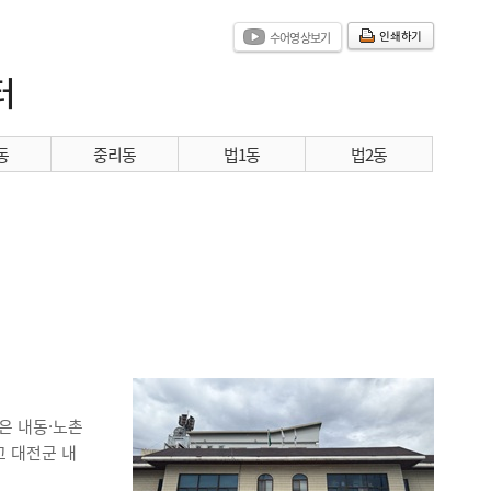
인쇄하기
수어영상보기
터
동
중리동
법1동
법2동
은 내동·노촌
고 대전군 내