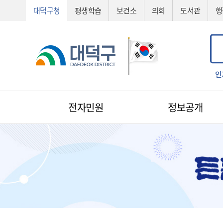
대덕구청
평생학습
보건소
의회
도서관
행
선정
기술심의
기술제안서
신기술
조직도
예산서
인
입
전자민원
정보공개
전자민원
1:1 민원신청
예산낭비신고
지방규제신고
환경신문고