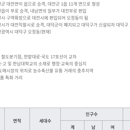
전군 대전면이 읍으로 승격, 대전군 1읍 11개 면으로 형성
대전읍이 부로 승격, 내남면의 일부가 대전부로 편입
대전시 구역확장으로 대전시에 편입되어 오정동이 됨
대전시가 대전직할시로 승격, 대덕군이 폐지되고 대덕구가 신설되자 대덕구
대전광역시 대덕구 오정동(현재)
 철도분기점, 한밭대로·국도 17호선이 교차
중·고 및 한남대학교의 소재로 행정·교육의 중심지
 도매시장의 위치로 농수축산물 유통 거래의 중추지역
품 특화 거리
인구수
면적
세대수
계
남
여