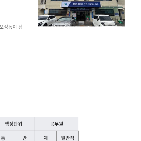
 오정동이 됨
행정단위
공무원
통
반
계
일반직