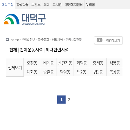
대덕구청
평생학습
보건소
의회
도서관
행정복지센터
누리집
관련사이트
검색 열기
home
>
분야별정보
>
교육·문화
>
생활체육
>
운동시설현황
수어영상보기
전체
|
간이운동시설
|
체력단련시설
오정동
비래동
신탄진동
회덕동
중리동
석봉동
전체보기
대화동
송촌동
덕암동
법2동
법1동
목상동
운동시설현황 (목록화면) - 번호, 시설종류, 물품명, 시설물, 동별, 위치, 연령대, 이용시간 정보를 제공하는 표입니다.
1
2