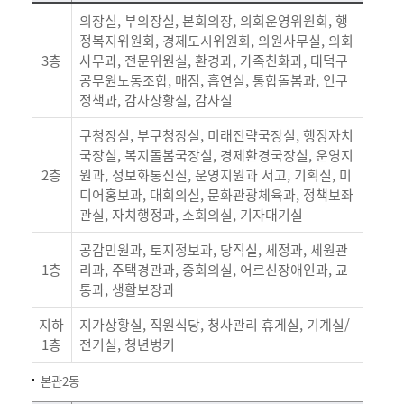
의장실, 부의장실, 본회의장, 의회운영위원회, 행
정복지위원회, 경제도시위원회, 의원사무실, 의회
3층
사무과, 전문위원실, 환경과, 가족친화과, 대덕구
공무원노동조합, 매점, 흡연실, 통합돌봄과, 인구
정책과, 감사상황실, 감사실
구청장실, 부구청장실, 미래전략국장실, 행정자치
국장실, 복지돌봄국장실, 경제환경국장실, 운영지
2층
원과, 정보화통신실, 운영지원과 서고, 기획실, 미
디어홍보과, 대회의실, 문화관광체육과, 정책보좌
관실, 자치행정과, 소회의실, 기자대기실
공감민원과, 토지정보과, 당직실, 세정과, 세원관
1층
리과, 주택경관과, 중회의실, 어르신장애인과, 교
통과, 생활보장과
지하
지가상황실, 직원식당, 청사관리 휴게실, 기계실/
1층
전기실, 청년벙커
본관2동
본청 본관2동 층별 안내-층별, 부서 정보를 제공하는 표