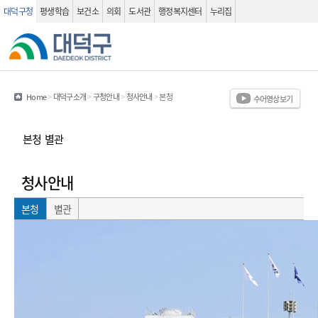
대덕구청
평생학습
보건소
의회
도서관
행정복지센터
누리집
관련사이트
검색 열기
Home
>
대덕구소개
>
구청안내
>
청사안내
>
본청
수어영상보기
본청
별관
청사안내
본청
별관