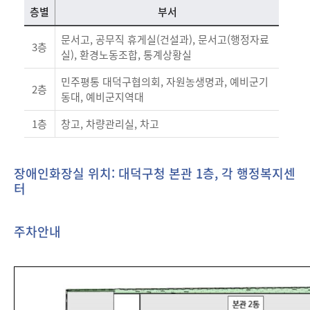
층별
부서
문서고, 공무직 휴게실(건설과), 문서고(행정자료
3층
실), 환경노동조합, 통계상황실
민주평통 대덕구협의회, 자원농생명과, 예비군기
2층
동대, 예비군지역대
1층
창고, 차량관리실, 차고
장애인화장실 위치: 대덕구청 본관 1층, 각 행정복지센
터
주차안내