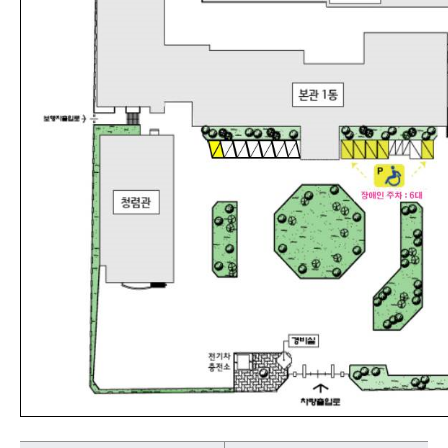
본청 본관1동, 본관2동 주차안내표입니다.