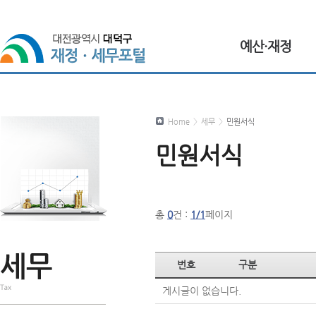
예산·재정
Home
>
세무
>
민원서식
민원서식
총
0
건 :
1/1
페이지
번호
구분
게시글이 없습니다.