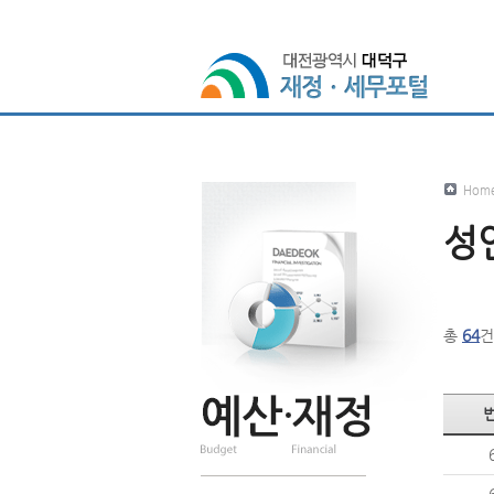
Hom
성
총
64
건