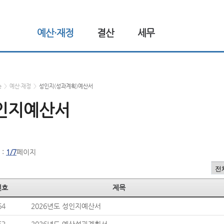
예산·재정
결산
세무
e
>
예산·재정
>
성인지(성과계획)예산서
인지예산서
 :
1/7
페이지
번호
제목
64
2026년도 성인지예산서