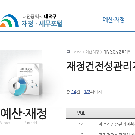
예산·재정
Home
>
예산·재정
>
재정건전성관리계획
재정건전성관리
총
14
건 :
1/2
페이지
번호
14
재정건전성관리계획(2