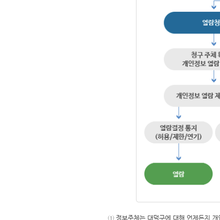
① 정보주체는 대덕구에 대해 언제든지 개인