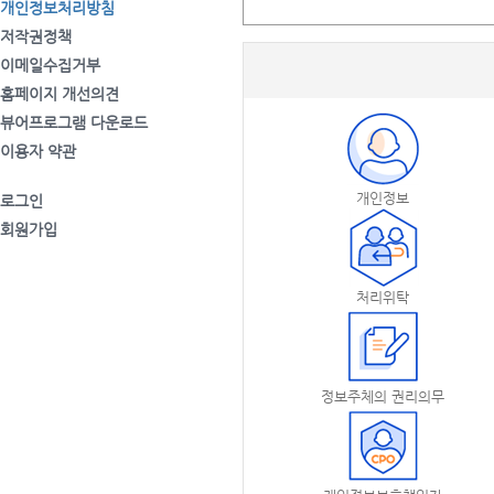
개인정보처리방침
저작권정책
이메일수집거부
홈페이지 개선의견
뷰어프로그램 다운로드
이용자 약관
개인정보
로그인
회원가입
처리위탁
정보주체의 권리의무