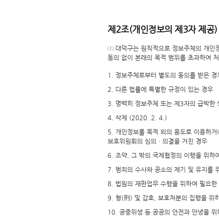
제2조(개인정보의 제3자 제공)
① 대덕구는 원칙적으로 정보주체의 개인정
동의 없이 본래의 목적 범위를 초과하여 
1. 정보주체로부터 별도의 동의를 받은 경
2. 다른 법률에 특별한 규정이 있는 경우
3. 명백히 정보주체 또는 제3자의 급박한
4. 삭제 (2020. 2. 4.)
5. 개인정보를 목적 외의 용도로 이용하거
보호위원회의 심의ㆍ의결을 거친 경우
6. 조약, 그 밖의 국제협정의 이행을 위
7. 범죄의 수사와 공소의 제기 및 유지를
8. 법원의 재판업무 수행을 위하여 필요한
9. 형(刑) 및 감호, 보호처분의 집행을 
10. 공중위생 등 공공의 안전과 안녕을 