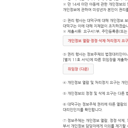
※ 만 14세 미만 아동에 관한 개인정보의
개인정보에 관하여 미성년자 본인이 권리를
② 권리 행사는 대덕구에 대해 개인정보 보호
대덕구는 이에 대해 지체없이 조치하겠습니
※ 제출서류: 요구서1부, 주민등록증(또는 
개인정보 열람·정정·삭제·처리정지 요구
③ 권리 행사는 정보주체의 법정대리인이나 
[별지 11호 서식]에 따른 위임장을 제출하
위임장 (다운)
④ 개인정보 열람 및 처리정지 요구는 개인
⑤ 개인정보의 정정 및 삭제 요구는 다른 
⑥ 대덕구는 정보주체 권리에 따른 열람의 
대리인인지를 확인합니다.
⑦ 정보주체는 개인정보 열람, 정정·삭제
부서 개인정보 담당자에게 이의를 제기할 