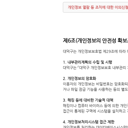
개인정보 열람 등 조치에 대한 이의신청
제6조(개인정보의 안전성 확보
대덕구는 개인정보보호법 제29조에 따라 
1. 내부관리계획의 수립 및 시행
대덕구는 「대덕구 개인정보보호 내부관리 
2. 개인정보의 암호화
이용자의 개인정보는 비밀번호는 암호화되어
거나 파일 잠금 기능을 사용하는 등의 별
3. 해킹 등에 대비한 기술적 대책
해킹이나 컴퓨터 바이러스 등에 의한 개인
접근이 통제된 구역에 시스템을 설치하고 
4. 개인정보처리시스템 접근 제한
개인정보를 처리하는 데이터베이스시스템에 