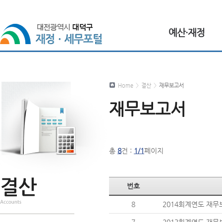
예산·재정
Home
>
결산
>
재무보고서
재무보고서
총
8
건 :
1/1
페이지
번호
8
2014회계연도 재