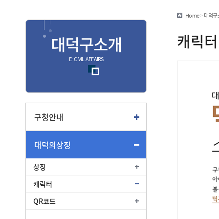
민원편람/서식
Home
>
대덕구
안심상속
캐릭터
대덕구소개
안전신문고
E- CIVIL AFFAIRS
종합
종합민원안내
여권
구청안내
부동산
대덕의상징
교통
상징
캐릭터
QR코드