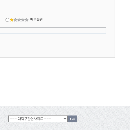
만
매우불만