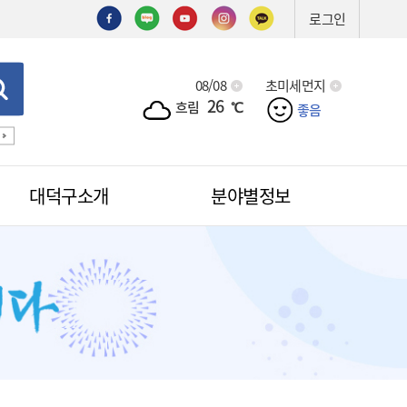
로그인
08/08
초미세먼지
26
흐림
℃
좋음
기술심의
기술제안서
신기술
조직도
예산서
입찰
대덕구소개
분야별정보
적극행정
무인민원발급
무인민원발급안내
소식
무인민원발급수수료
공무원칭찬
법원전용 통합무인민원발급기
안내