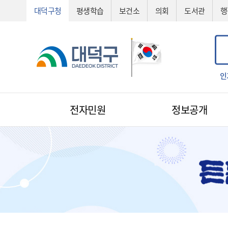
대덕구청
평생학습
보건소
의회
도서관
행
공법선정
기술심의
기술제안서
신기술
조직도
예산서
인
전자민원
정보공개
전자민원
1:1 민원신청
예산낭비신고
지방규제신고
환경신문고