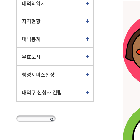
대덕의역사
지역현황
대덕통계
우호도시
행정서비스헌장
대덕구 신청사 건립