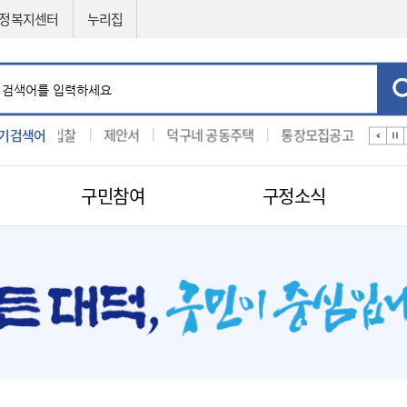
정복지센터
누리집
기검색어
입찰
제안서
덕구네 공동주택
통장모집공고
공법선정
구민참여
구정소식
민원신청
공직자비리신고
제도소개
지방보조금 부정수급 신고센터
적극행정
센터
구인구직신청
적극행정
나의민원