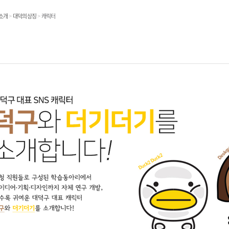
온라인민원발급
소개
>
대덕의상징
>
캐릭터
민원처리공개
민원