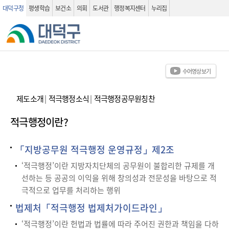
대덕구청
평생학습
보건소
의회
도서관
행정복지센터
누리집
관련사이트
검색 열기
수어영상보기
제도소개
|
적극행정소식
|
적극행정공무원칭찬
적극행정이란?
「지방공무원 적극행정 운영규정」제2조
‘적극행정’이란 지방자치단체의 공무원이 불합리한 규제를 개
선하는 등 공공의 이익을 위해 창의성과 전문성을 바탕으로 적
극적으로 업무를 처리하는 행위
법제처「적극행정 법제처가이드라인」
‘적극행정’이란 헌법과 법률에 따라 주어진 권한과 책임을 다하