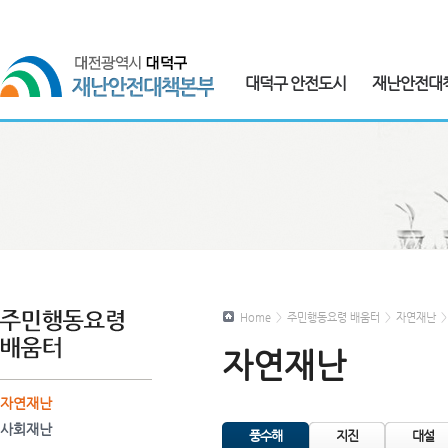
대덕구 안전도시
재난안전대
Home
>
주민행동요령 배움터
>
자연재난
>
자연재난
자연재난
사회재난
풍수해
지진
대설