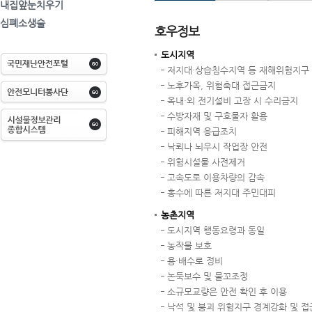
내집앞눈치우기
심폐소생술
호우정보
도시지역
저지대·상습침수지역 등 재해위험지구
노후가옥, 위험축대 접근금지
옥내·외 전기설비 고장 시 수리금지
수방자재 및 구호물자 활용
피해지역 응급조치
낙뢰나 뇌우시 작업장 안전
위험시설물 사전제거
고속도로 이용차량의 감속
홍수에 따른 저지대 주민대피
농촌지역
도시지역 행동요령과 동일
농작물 보호
용·배수로 정비
논둑보수 및 물꼬조정
소규모교량은 안전 확인 후 이용
낙석 및 붕괴 위험지구 경계강화 및 