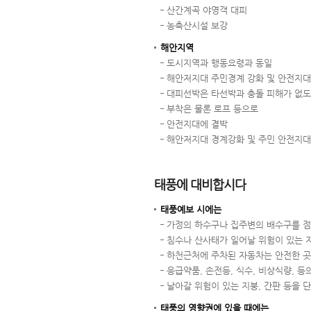
산간계곡 야영객 대피
농축산시설 보강
해안지역
도시지역과 행동요령과 동일
해안저지대 주민경계 강화 및 안전지대
대피선박은 타선박과 충돌 피해가 없
부착은 물론 로프 등으로
안전지대에 결박
해안저지대 경계강화 및 주민 안전지대
태풍에 대비합시다
태풍예보 시에는
가정의 하수구나 집주변의 배수구를 점
침수나 산사태가 일어날 위험이 있는 
하천근처에 주차된 자동차는 안전한 곳
응급약품, 손전등, 식수, 비상식량, 
날아갈 위험이 있는 지붕, 간판 등을 
태풍의 영향권에 있을 때에는