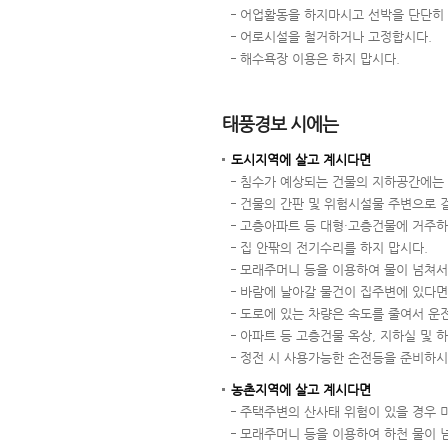
어업활동을 하지마시고 선박을 단단히 
어로시설을 철거하거나 고정합시다.
해수욕장 이용은 하지 맙시다.
태풍경보 시에는
도시지역에 살고 계시다면
침수가 예상되는 건물의 지하공간에는 
건물의 간판 및 위험시설물 주변으로 
고층아파트 등 대형·고층건물에 거주하
집 안팎의 전기수리를 하지 맙시다.
모래주머니 등을 이용하여 물이 넘쳐서
바람에 날아갈 물건이 집주변에 있다면
도로에 있는 차량은 속도를 줄여서 운
아파트 등 고층건물 옥상, 지하실 및 
정전 시 사용가능한 손전등을 준비하시
농촌지역에 살고 계시다면
주택주변의 산사태 위험이 있을 경우 
모래주머니 등을 이용하여 하천 물이 