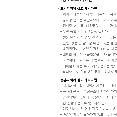
도시지역에 살고 계시다면
저지대·상습침수지역에 거주하고 계신 
공사장 근처는 위험하오니 가까이 가지
전신주, 가로등, 신호등을 손으로 만지
운전 중일 경우 감속운행 합시다.
천둥·번개가 칠 경우 건물 안이나 낮은
간판, 창문 등 날아갈 위험이 있는 물
송전철탑이 넘어졌을 경우 119나 시·
집안의 창문이나 출입문을 잠가 둡시다
노약자나 어린이는 집 밖으로 나가지 
대피할 때에는 수도, 가스, 전기는 반
라디오, TV, 인터넷을 통해 기상예보 
농촌지역에 살고 계시다면
저지대·상습침수지역에 거주하고 계신 
공사장 근처는 위험하오니 가까이 가지
감전위험이 있으니 고압전선 근처에 가
집 안팎의 전기수리를 하지 맙시다.
천둥·번개가 칠 경우 건물 안이나 낮은
바람에 지붕이 날아가지 않도록 단단히