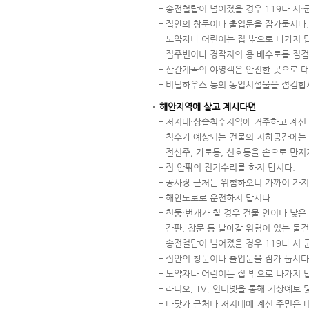
송전철탑이 넘어졌을 경우 119나 시·
집안의 창문이나 출입문을 잠가둡시다.
노약자나 어린이는 집 밖으로 나가지 
집주변이나 경작지의 용·배수로를 점검
산간계곡의 야영객은 안전한 곳으로 대
비닐하우스 등의 농업시설물을 점검합
해안지역에 살고 계시다면
저지대·상습침수지역에 거주하고 계신 
침수가 예상되는 건물의 지하공간에는 
전신주, 가로등, 신호등을 손으로 만지
집 안팎의 전기수리를 하지 맙시다.
공사장 근처는 위험하오니 가까이 가지
해안도로로 운전하지 맙시다.
천둥·번개가 칠 경우 건물 안이나 낮은
간판, 창문 등 날아갈 위험이 있는 물
송전철탑이 넘어졌을 경우 119나 시·
집안의 창문이나 출입문을 잠가 둡시다
노약자나 어린이는 집 밖으로 나가지 
라디오, TV, 인터넷을 통해 기상예보 
바닷가 근처나 저지대에 계신 주민은 