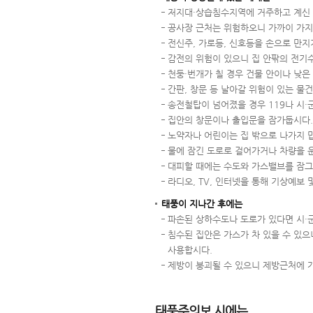
저지대·상습침수지역에 거주하고 계신 
공사장 근처는 위험하오니 가까이 가지
전신주, 가로등, 신호등을 손으로 만지
감전의 위험이 있으니 집 안팎의 전기
천둥·번개가 칠 경우 건물 안이나 낮은
간판, 창문 등 날아갈 위험이 있는 물
송전철탑이 넘어졌을 경우 119나 시·
집안의 창문이나 출입문을 잠가둡시다.
노약자나 어린이는 집 밖으로 나가지 
물에 잠긴 도로로 걸어가거나 차량을 
대피할 때에는 수도와 가스밸브를 잠그
라디오, TV, 인터넷을 통해 기상예보 
태풍이 지나간 후에는
파손된 상하수도나 도로가 있다면 시·
침수된 집안은 가스가 차 있을 수 있으
사용합시다.
제방이 붕괴될 수 있으니 제방근처에 가
태풍주의보 시에는