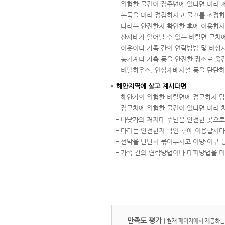
위험한 물건이 집주변에 있다면 미리 
논둑을 미리 점검하시고 물꼬를 조정합
다리는 안전한지 확인한 후에 이용합시
산사태가 일어날 수 있는 비탈면 근처
이웃이나 가족 간의 연락방법 및 비상
농기계나 가축 등을 안전한 장소로 옮
비닐하우스, 인삼재배시설 등을 단단히
해안지역에 살고 계시다면
해안가의 위험한 비탈면에 접근하지 맙
집근처에 위험한 물건이 있다면 미리 
바닷가의 저지대 주민은 안전한 곳으로
다리는 안전한지 확인 후에 이용합시다
선박을 단단히 묶어두시고 어망·어구 
가족 간의 연락방법이나 대피방법을 미
만족도 평가
|
현재 페이지에서 제공하는