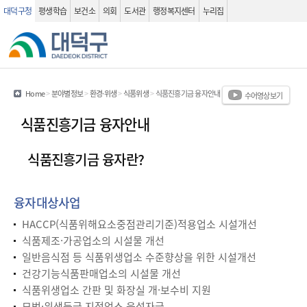
대덕구청
평생학습
보건소
의회
도서관
행정복지센터
누리집
관련사이트
검색 열기
Home
>
분야별정보
>
환경·위생
>
식품위생
>
식품진흥기금 융자안내
수어영상보기
식품진흥기금 융자안내
식품진흥기금 융자란?
융자대상사업
HACCP(식품위해요소중점관리기준)적용업소 시설개선
식품제조·가공업소의 시설물 개선
일반음식점 등 식품위생업소 수준향상을 위한 시설개선
건강기능식품판매업소의 시설물 개선
식품위생업소 간판 및 화장실 개·보수비 지원
모범·위생등급 지정업소 육성자금