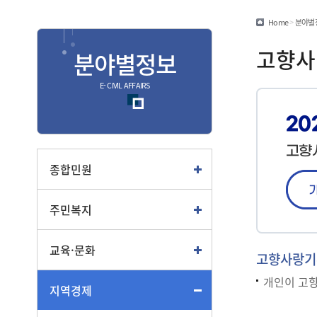
민원편람/서식
Home
>
분야별
안심상속
고향사
분야별정보
안전신문고
E- CIVIL AFFAIRS
종합
20
종합민원안내
고향
여권
종합민원
부동산
주민복지
교통
교육·문화
고향사랑기
개인이 고향
지역경제