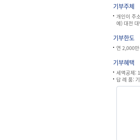
기부주체
개인이 주소
예) 대전 
기부한도
연 2,000
기부혜택
세액공제: 1
답 례 품: