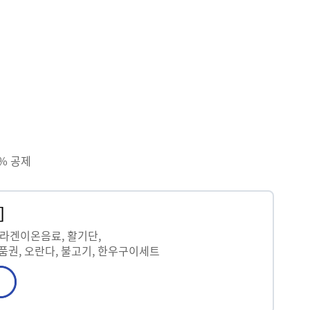
5% 공제
]
 콜라겐이온음료, 활기단,
품권, 오란다, 불고기, 한우구이세트