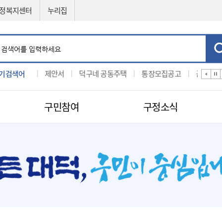
정복지센터
누리집
기검색어
입찰
제안서
덕구네 공동주택
통장모집공고
공법선정
구민참여
구정소식
민원신청
공직자비리신고
제도소개
지방보조금 부정수급 신고센터
적극행정
센터
구인구직신청
적극행정
나의민원