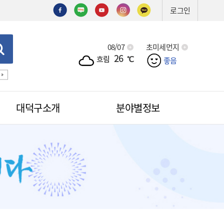
로그인
08/07
초미세먼지
26
흐림
℃
좋음
기술심의
기술제안서
신기술
조직도
예산서
입찰
대덕구소개
분야별정보
적극행정
무인민원발급
무인민원발급안내
소식
무인민원발급수수료
공무원칭찬
법원전용 통합무인민원발급기
안내