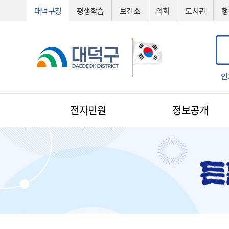
대덕구청
평생학습
보건소
의회
도서관
행
공법선정
기술심의
기술제안서
신기술
조직도
예산서
인
전자민원
정보공개
전자민원
1:1 민원신청
예산낭비신고
지방규제신고
환경신문고