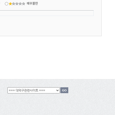
만
매우불만