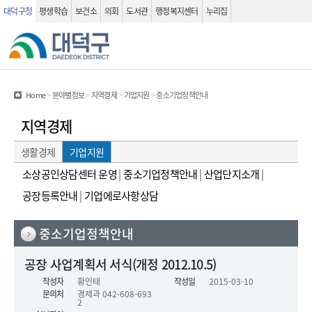
대덕구청
평생학습
보건소
의회
도서관
행정복지센터
누리집
관련사이트
검색 열기
Home
>
분야별정보
>
지역경제
>
기업지원
>
중소기업정책안내
지역경제
생활경제
기업지원
소상공인상담센터 운영
|
중소기업정책안내
|
산업단지소개
|
공장등록안내
|
기업에로사항상담
중소기업정책안내
중소기업정책안내(상세화면) - 제목, 작성자, 작성일 , 문의처 , 내용 , 첨부파일 정보를 제공하는 표 입니다.
공장 사업계획서 서식(개정 2012.10.5)
작성자
황인태
작성일
2015-03-10
문의처
경제과
042-608-693
2