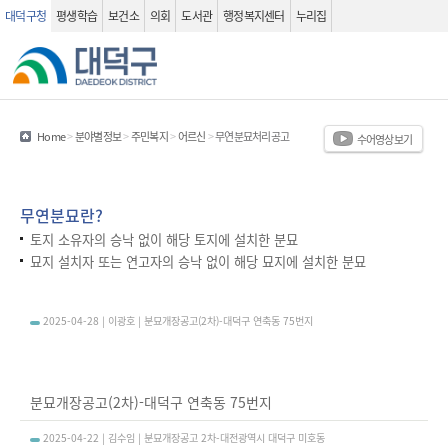
대덕구청
평생학습
보건소
의회
도서관
행정복지센터
누리집
관련사이트
검색 열기
Home
>
분야별정보
>
주민복지
>
어르신
>
무연분묘처리공고
수어영상보기
무연분묘란?
토지 소유자의 승낙 없이 해당 토지에 설치한 분묘
묘지 설치자 또는 연고자의 승낙 없이 해당 묘지에 설치한 분묘
무연분묘처리공고(목록화면) - 번호, 제목, 작성자, 첨부, 작성일, 조회수 정보를 제공하는 표 입니다.
2025-04-28 | 이광호 | 분묘개장공고(2차)-대덕구 연축동 75번지
분묘개장공고(2차)-대덕구 연축동 75번지
2025-04-22 | 김수임 | 분묘개장공고 2차-대전광역시 대덕구 미호동