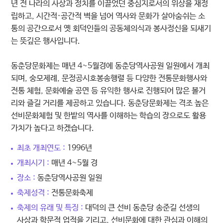
년 전 나라의 사상과 정치를 이끌었던 중심지로서의 위상을 재정
립하고, 시간적·공간적 벽을 넘어 역사와 문화가 살아숨쉬는 소
통의 공간으로서 옛 회덕인들의 공동체의식과 봉사정신을 되새기
는 뜻깊은 행사입니다.
동춘당문화제는 매년 4~5월경에 동춘당역사공원 일원에서 개최
되며, 숭모제례, 문정공시호봉송행렬 등 다양한 전통문화행사와
전통 체험, 문화예술 공연 등 유익한 행사로 진행되어 많은 볼거
리와 즐길 거리를 제공하고 있습니다. 동춘당문화제는 격조 높은
선비문화체험 및 한밭의 역사를 이해하는 학습의 장으로도 활용
가치가 높다고 하겠습니다.
최초 개최연도 :
1996년
개최시기 :
매년 4~5월 경
장소 :
동춘당역사공원 일원
축제성격 :
전통문화축제
축제의 유래 및 특징 :
대덕의 큰 선비 동춘당 송준길 선생의
사상과 학문적 업적을 기리고, 선비문화에 대한 관심과 이해의