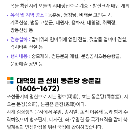
폭을 확산시켜 오늘의 시대정신으로 계승 · 발전코자 매년 개최
유적 및 지역 명소 :
동춘당, 쌍청당, 비래골 고인돌군,
계족산성, 법동 고분군, 대원사, 용화사, 대청댐, 취백정,
장동산성 등
전승설화 :
말바위와 함바위에 얽힌 전설, 젖밭들 열녀비 전설,
각시바위 전설 등
행사내용 :
숭모제례, 전통문화 체험, 문정공시호봉송행렬,
문화예술 공연 등
대덕의 큰 선비 동춘당 송준길
(1606~1672)
조선중기의 명신으로 자는 명보(明甫), 호는 동춘당(同春堂), 시
호는 문정(文正), 본관은 은진(恩津)이다.
사계 김장생의 문하에서 우암, 송시열, 초려 이유태 등과 함께 수
학하였으며 병조판서, 대사헌, 좌·우참찬 등 국가요직을 맡아 북
벌계획과 민생안정을 위한 국정에 참여하였습니다.