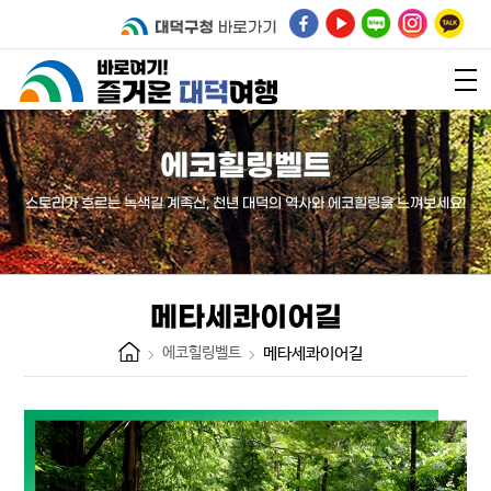
에코힐링벨트
스토리가 흐르는 녹색길 계족산, 천년 대덕의 역사와 에코힐링을 느껴보세요!
메타세콰이어길
에코힐링벨트
메타세콰이어길