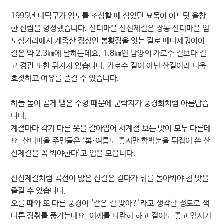
1995년 대덕구가 임도를 조성할 때 심었던 묘목이 어느덧 울창
한 산림을 형성했습니다. 산디마을 산신제길은 장동 산디마을 임
도삼거리에서 계족산 정상인 봉황정을 잇는 길로 메타세쿼이어
길은 약 2.3㎞에 달하는데요, 1.8㎞인 담양의 가로수 길보다 길
고 경관 또한 뒤지지 않습니다. 가로수 길이 아닌 산길이라 더욱
호젓하고 여유를 즐길 수 있습니다.
하늘 높이 곧게 뻗은 수형 때문에 군락지가 풍경화처럼 아름답습
니다.
계절마다 각기 다른 옷을 갈아입어 사계절 보는 맛이 모두 다른데
요, 산디마을 주민들은 ‘봄·여름도 좋지만 함박눈을 뒤집어 쓴 산
신제길을 꼭 봐야한다’고 입을 모읍니다.
산신제길처럼 곡선이 많은 산길은 걷다가 뒤를 돌아봐야 참 맛을
즐길 수 있습니다.
오를 때와 또 다른 풍경이 ‘같은 길 맞아?’라고 생각할 정도로 색
다른 정취를 풍기는데요, 어깨를 나란히 하고 걸어도 좋고 앞서거