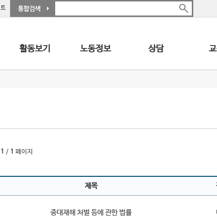
이트
활동보기
노동정보
상담
교
재
1
/
1
페이지
제목
중대재해 처벌 등에 관한 법률