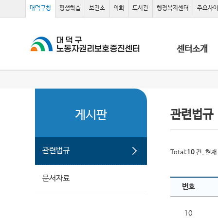
대덕구청
평생학습
보건소
의회
도서관
행정복지센터
주요사
센터소개
관련법규
게시판
관련법규
Total:
10
건, 현
문서자료
번호
10