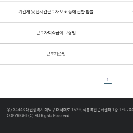
기간제 및 단시간근로자 보호 등에 관한 법률
근로자퇴직급여 보장법
근로기준법
1
우) 34443 대전광역시 대덕구 대덕대로 1579, 석봉복합문화센터 1층 TEL : 04
COPYRIGHT(C) ALl Rights Reserved.