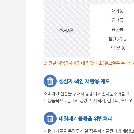
대화동
읍내동
송촌동
수거지역
법(1,2)동
신탄진동
※ 전날 저녁 7시이후 내 집앞 배출(일요일은 수거되
생산자 책임 재활용 제도
소비자가 신품을 구매시 동종의 기존폐품수거를 요구
대상품목으로는 TV, 냉장고, 세탁기, 컴퓨터, 오디오
대형폐기물배출 위반처리
대형폐기물을 무단투기 할 경우 폐기물관리법 제68조