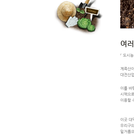
여러
『 도시
계족산이
대전산업
이를 바
시책으로
이용할 
이곳 대
우리구의
밑거름으