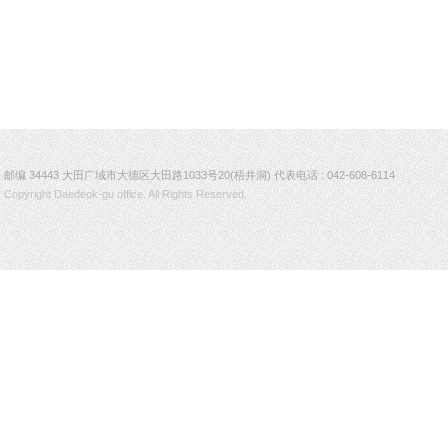
邮编 34443 大田广域市大德区大田路1033号20(梧井洞) 代表电话 : 042-608-6114
Copyright Daedeok-gu office. All Rights Reserved.