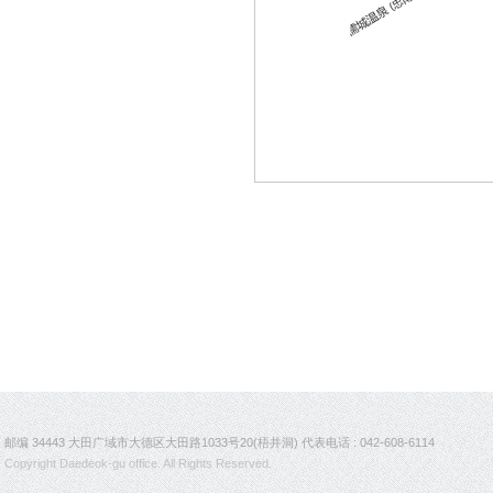
邮编 34443 大田广域市大德区大田路1033号20(梧井洞) 代表电话 : 042-608-6114
Copyright Daedeok-gu office. All Rights Reserved.