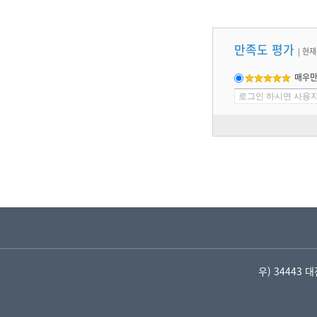
만족도 평가
|
현재
매우
우) 34443