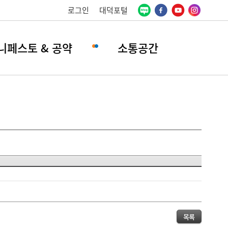
로그인
대덕포털
니페스토 & 공약
소통공간
목록