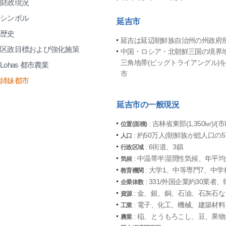
財政現況
シンボル
延吉市
歴史
延吉は延辺朝鮮族自治州の州政府
区政目標および強化施策
中国・ロシア・北朝鮮三国の境界
三角地帯(ビッグトライアングル)
Lohas 都市農業
市
姉妹都市
延吉市の一般現況
: 吉林省東部(1,350㎢)/(
位置(面積)
: 約50万人(朝鮮族が総人口の57
人口
: 6街道、3鎮
行政区域
: 中温帯半湿潤性気候、年平均気
気候
: 大学1、中等専門7、中学
教育機関
: 331/外国企業約30業者
企業体数
: 金、銀、銅、石油、石灰石
資源
: 電子、化工、機械、建築材
工業
: 稲、とうもろこし、豆、果
農業