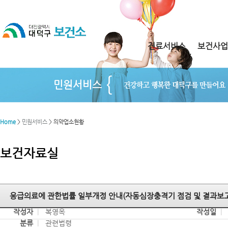
진료서비스
보건사업
민원서비스
Home
>
민원서비스
> 의약업소현황
보건자료실
응급의료에 관한법률 일부개정 안내(자동심장충격기 점검 및 결과보고
작성자
|
복영옥
작성일
|
분류
|
관련법령