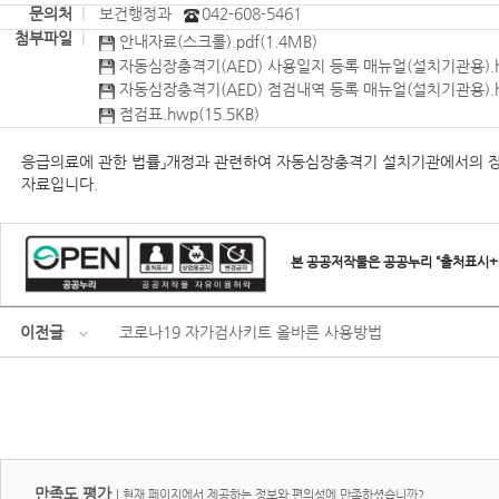
문의처
|
보건행정과
042-608-5461
첨부파일
|
안내자료(스크롤).pdf(1.4MB)
자동심장충격기(AED) 사용일지 등록 매뉴얼(설치기관용).hw
자동심장충격기(AED) 점검내역 등록 매뉴얼(설치기관용).hw
점검표.hwp(15.5KB)
응급의료에 관한 법률」개정과 관련하여 자동심장충격기 설치기관에서의 장
자료입니다.
본 공공저작물은 공공누리 “출처표시+
이전글
코로나19 자가검사키트 올바른 사용방법
만족도 평가
|
현재 페이지에서 제공하는 정보와 편의성에 만족하셨습니까?