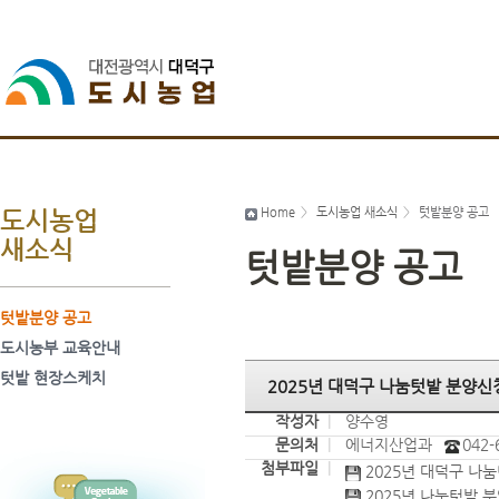
Home
>
도시농업 새소식
>
텃밭분양 공고
도시농업
새소식
텃밭분양 공고
텃밭분양 공고
도시농부 교육안내
텃밭 현장스케치
2025년 대덕구 나눔텃밭 분양신
작성자
|
양수영
문의처
|
에너지산업과
042-
첨부파일
|
2025년 대덕구 나눔
2025년 나눔텃밭 분