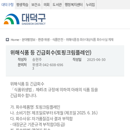
대덕구청
평생학습
보건소
의회
도서관
행정복지센터
누리집
관련사이트
검색 열기
Home
>
분야별정보
>
환경·위생
>
식품안전
>
위해식품등 회수대상식품 회수사실 게재
위해식품회수(상세화면) - 제목, 작성자, 작성일 , 문의처 , 내용 정보를 제공하는 표 입니다.
위해식품 등 긴급회수(토핑크림플레인)
작성자
송현주
작성일
2025-06-30
문의처
위생과
042-608-696
3
위해식품 등 긴급회수
「식품위생법」제45조 규정에 의하여 아래의 식품 등을
긴급회수 합니다.
가. 회수제품명: 토핑크림플레인
나. 소비기한: 제조일로부터 6개월 (제조일 2025. 6. 16.)
다. 회수사유: 자가품질검사 결과 부적합
- 대장균군 기준규격 부적합(3등급)