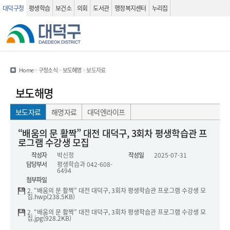
대덕구청
평생학습
보건소
의회
도서관
행정복지센터
누리집
관련사이트
검색 열기
Home
>
구정소식
>
보도해명
>
보도자료
보도해명
보도자료
해명자료
대덕엔라이프
보도자료(상세화면) - 제목, 작성자, 작성일 , 담당부서 , 내용 , 첨부파일 정보를 제공하는 표 입니다.
“배움의 문 활짝” 대전 대덕구, 3회차 평생학습관 프
로그램 수강생 모집
작성자
박신정
작성일
2025-07-31
담당부서
평생학습과
042-608-
6494
첨부파일
2. “배움의 문 활짝” 대전 대덕구, 3회차 평생학습관 프로그램 수강생 모
집.hwp(238.5KB)
2. “배움의 문 활짝” 대전 대덕구, 3회차 평생학습관 프로그램 수강생 모
집.jpg(928.2KB)