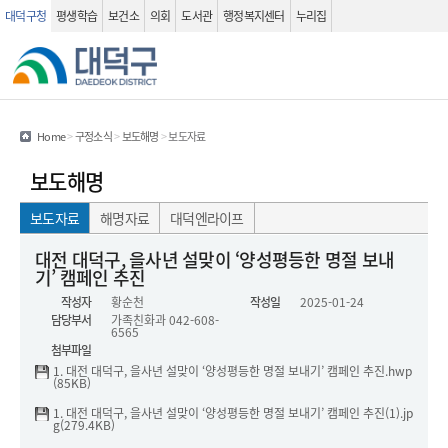
대덕구청
평생학습
보건소
의회
도서관
행정복지센터
누리집
관련사이트
검색 열기
Home
>
구정소식
>
보도해명
>
보도자료
보도해명
보도자료
해명자료
대덕엔라이프
보도자료(상세화면) - 제목, 작성자, 작성일 , 담당부서 , 내용 , 첨부파일 정보를 제공하는 표 입니다.
대전 대덕구, 을사년 설맞이 ‘양성평등한 명절 보내
기’ 캠페인 추진
작성자
황순천
작성일
2025-01-24
담당부서
가족친화과
042-608-
6565
첨부파일
1. 대전 대덕구, 을사년 설맞이 ‘양성평등한 명절 보내기’ 캠페인 추진.hwp
(85KB)
1. 대전 대덕구, 을사년 설맞이 ‘양성평등한 명절 보내기’ 캠페인 추진(1).jp
g(279.4KB)