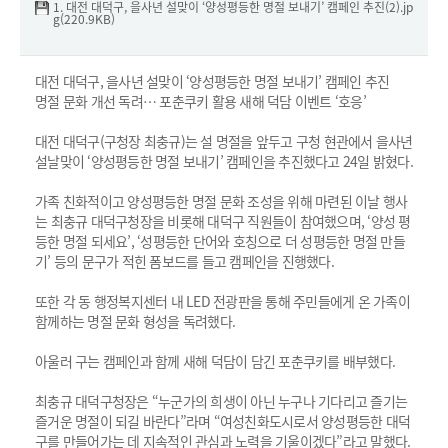
1. 대전 대덕구, 을사년 설맞이 ‘양성평등한 명절 보내기’ 캠페인 추진(2).jp
g(220.9KB)
대전 대덕구, 을사년 설맞이 ‘양성평등한 명절 보내기’ 캠페인 추진
명절 문화 개선 독려… 포춘쿠키 활용 새해 덕담 이벤트 ‘호응’
대전 대덕구(구청장 최충규)는 설 명절을 앞두고 구청 현관에서 을사년
설날맞이 ‘양성평등한 명절 보내기’ 캠페인을 추진했다고 24일 밝혔다.
가족 친화적이고 양성평등한 명절 문화 조성을 위해 마련된 이날 행사
는 최충규 대덕구청장을 비롯해 대덕구 직원들이 참여했으며, ‘양성 평
등한 명절 되세요’, ‘성평등한 단어와 호칭으로 더 성평등한 명절 만들
기’ 등의 문구가 적힌 폼보드를 들고 캠페인을 진행했다.
또한 각 동 행정복지센터 내 LED 전광판을 통해 주민들에게 온 가족이
함께하는 명절 문화 형성을 독려했다.
아울러 구는 캠페인과 함께 새해 덕담이 담긴 포춘쿠키를 배부했다.
최충규 대덕구청장은 “누군가의 희생이 아닌 누구나 기다리고 즐기는
즐거운 명절이 되길 바란다”라며 “여성친화도시로서 양성평등한 대덕
구를 만들어가는 데 지속적인 관심과 노력을 기울이겠다”라고 말했다.