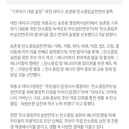
“기후위기 대응 앞장” 대전 대덕구, 송촌동 탄소중립실천연대 발족
대전 대덕구(구청장 최충규)는 송촌동 행정복지센터에서 ‘송촌동 기후
위기 대응을 위한 탄소중립·녹색성장 주민실천연대’(이하 ‘탄소중립주
민실천연대’)의 발대식을 열고 연대의 출발을 선포했다고 5일 밝혔다.
송촌동 탄소중립실천연대는 대화, 석봉, 회덕, 비래, 덕암, 법1, 오정, 중
리동에 이어 아홉 번째로 발족했으며, 이번 발대식을 통해 △탄소중립
실현을 위한 주민 의식 개선 △에너지복지 취약계층 발굴 및 활성화 △
에너지절약 캠페인 △탄소중립 및 에너지이용 합리화를 위한 제도 제
안 △자원순환 활동 △탄소중립 및 에너지 절약 홍보 및 교육 등에 앞
장설 것을 선언했다.
최충규 대덕구청장은 “주민들이 앞장서서 활동하는 ‘탄소중립주민실
천연대’를 위해 행정적 지원을 아끼지 않겠다”라며 “대덕구도 지역에
너지 거버넌스 구성, 교육·홍보로 주민 역량 강화를 통한 생활 속 탄소
중립ㆍ자원순환 실천에 적극 노력 하겠다”라고 말했다.
한편 ‘탄소중립주민실천연대’는 탄소중립 실현과 에너지전환을 위해
주민들이 자발적으로 모인 단체로, 주민이 직접 탄소중립 실천 및 친환
경 재생에너지를 알리고, 생활 속 다양한 참여를 이끌고 있다.