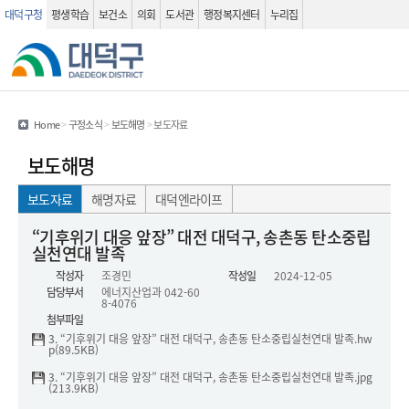
대덕구청
평생학습
보건소
의회
도서관
행정복지센터
누리집
관련사이트
검색 열기
Home
>
구정소식
>
보도해명
>
보도자료
보도해명
보도자료
해명자료
대덕엔라이프
보도자료(상세화면) - 제목, 작성자, 작성일 , 담당부서 , 내용 , 첨부파일 정보를 제공하는 표 입니다.
“기후위기 대응 앞장” 대전 대덕구, 송촌동 탄소중립
실천연대 발족
작성자
조경민
작성일
2024-12-05
담당부서
에너지산업과
042-60
8-4076
첨부파일
3. “기후위기 대응 앞장” 대전 대덕구, 송촌동 탄소중립실천연대 발족.hw
p(89.5KB)
3. “기후위기 대응 앞장” 대전 대덕구, 송촌동 탄소중립실천연대 발족.jpg
(213.9KB)