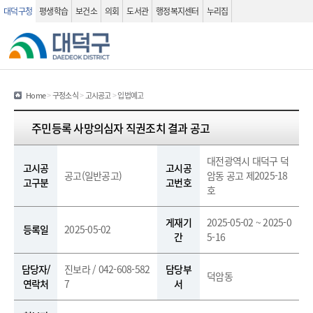
대덕구청
평생학습
보건소
의회
도서관
행정복지센터
누리집
관련사이트
검색 열기
Home
>
구정소식
>
고시공고
>
입법예고
고시공고 (상세화면) - 제목, 고시공고구분, 고시공고번호, 등록일, 게재기간, 담당자, 연락처, 담당부서, 첨부파일, 내용 정보를 제공하는 표 입니다.
검색
주민등록 사망의심자 직권조치 결과 공고
대전광역시 대덕구 덕
고시공
고시공
공고(일반공고)
암동 공고 제2025-18
고구분
고번호
호
게재기
2025-05-02 ~ 2025-0
등록일
2025-05-02
간
5-16
담당자/
진보라 / 042-608-582
담당부
덕암동
연락처
7
서