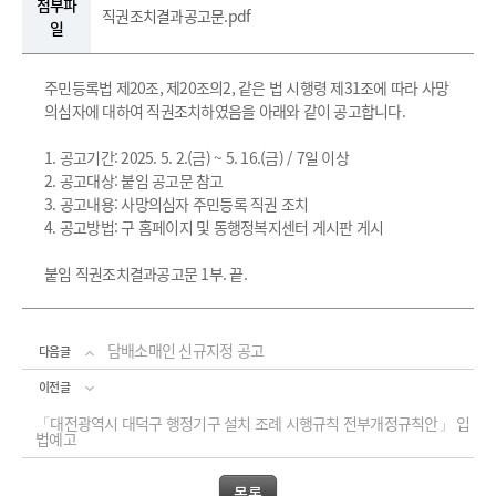
첨부파
직권조치결과공고문.pdf
일
주민등록법 제20조, 제20조의2, 같은 법 시행령 제31조에 따라 사망
의심자에 대하여 직권조치하였음을 아래와 같이 공고합니다.
1. 공고기간: 2025. 5. 2.(금) ~ 5. 16.(금) / 7일 이상
2. 공고대상: 붙임 공고문 참고
3. 공고내용: 사망의심자 주민등록 직권 조치
4. 공고방법: 구 홈페이지 및 동행정복지센터 게시판 게시
붙임 직권조치결과공고문 1부. 끝.
담배소매인 신규지정 공고
다음글
이전글
「대전광역시 대덕구 행정기구 설치 조례 시행규칙 전부개정규칙안」 입
법예고
목록