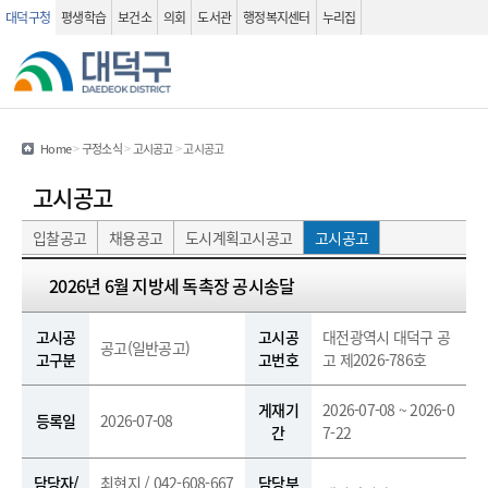
대덕구청
평생학습
보건소
의회
도서관
행정복지센터
누리집
관련사이트
검색 열기
Home
>
구정소식
>
고시공고
>
고시공고
고시공고
입찰공고
채용공고
도시계획고시공고
고시공고
고시공고 (상세화면) - 제목, 고시공고구분, 고시공고번호, 등록일, 게재기간, 담당자, 연락처, 담당부서, 첨부파일, 내용 정보를 제공하는 표 입니다.
검색
2026년 6월 지방세 독촉장 공시송달
고시공
고시공
대전광역시 대덕구 공
공고(일반공고)
고구분
고번호
고 제2026-786호
게재기
2026-07-08 ~ 2026-0
등록일
2026-07-08
간
7-22
담당자/
최현지 / 042-608-667
담당부