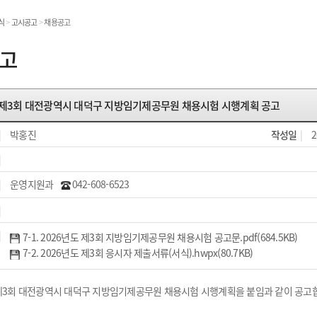
온라인민원발급
식
>
고시공고
>
채용공고
민원처리공개
고
 제3회 대전광역시 대덕구 지방임기제공무원 채용시험 시행계획 공고
민원
|
박홍진
작성일
|
2
|
|
운영지원과
042-608-6523
|
|
7-1. 2026년도 제3회 지방임기제공무원 채용시험 공고문.pdf(684.5KB)
7-2. 2026년도 제3회 응시자 제출서류(서식).hwpx(80.7KB)
 제3회 대전광역시 대덕구 지방임기제공무원 채용시험 시행계획을 붙임과 같이 공고