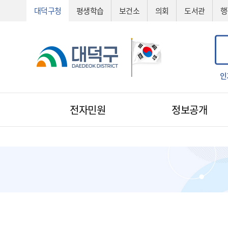
대덕구청
평생학습
보건소
의회
도서관
행
공고
공법선정
기술심의
기술제안서
신기술
조직도
인
전자민원
정보공개
전자민원
1:1 민원신청
예산낭비신고
지방규제신고
환경신문고