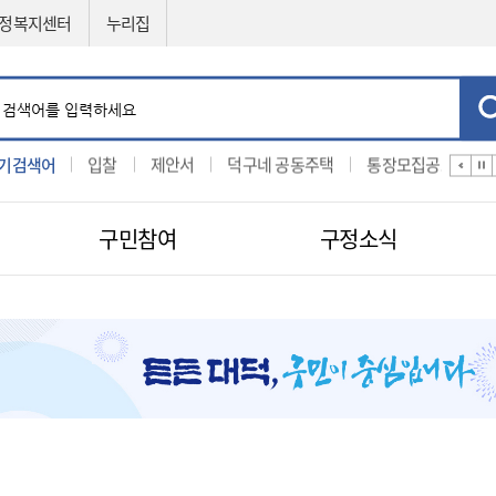
정복지센터
누리집
기검색어
예산서
입찰
제안서
덕구네 공동주택
통장모집공고
구민참여
구정소식
민원신청
공직자비리신고
제도소개
지방보조금 부정수급 신고센터
적극행정
센터
구인구직신청
적극행정
나의민원