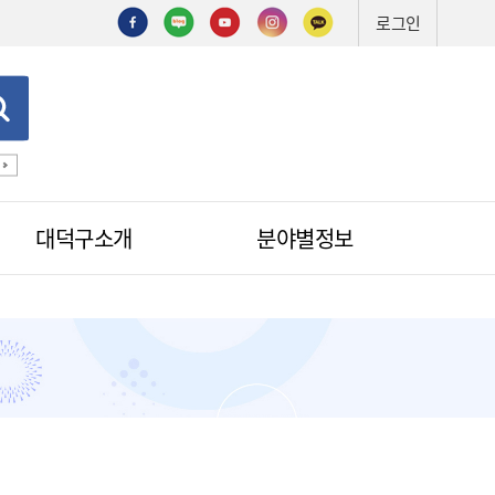
로그인
공법선정
기술심의
기술제안서
신기술
조직도
예산서
대덕구소개
분야별정보
적극행정
무인민원발급
무인민원발급안내
소식
무인민원발급수수료
공무원칭찬
법원전용 통합무인민원발급기
안내