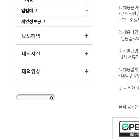
1. 채용분야
입법예고
- 편집위원
- 불법 주
개인정보공고
2. 채용기간
보도해명
- 임용일~202
3. 선발방법
대덕사진
- 1차 서류
4. 채용절차
대덕영상
- 대덕구 운영
※ 자세한 
붙임 공고문 