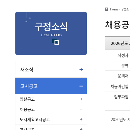
민원편람/서식
Home
>
구정소
안심상속
채용공
구정소식
안전신문고
E- CIVIL AFFAIRS
2026년도
종합
작성자
종합민원안내
분류
여권
새소식
문의처
부동산
고시공고
교통
채용마감일
첨부파일
입찰공고
채용공고
도시계획고시공고
2026년도
고시공고