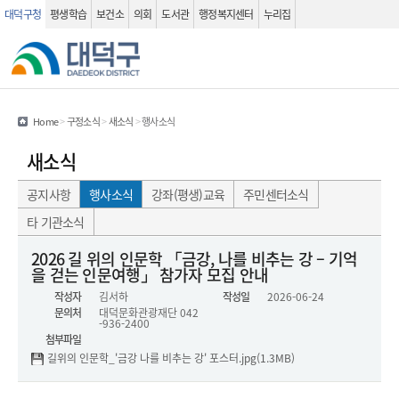
대덕구청
평생학습
보건소
의회
도서관
행정복지센터
누리집
관련사이트
검색 열기
Home
>
구정소식
>
새소식
>
행사소식
새소식
공지사항
행사소식
강좌(평생)교육
주민센터소식
타 기관소식
행사소식(상세화면) - 제목, 작성자, 작성일 , 문의처 , 내용 , 첨부파일 정보를 제공하는 표 입니다.
2026 길 위의 인문학 「금강, 나를 비추는 강 – 기억
을 걷는 인문여행」 참가자 모집 안내
작성자
김서하
작성일
2026-06-24
문의처
대덕문화관광재단
042
-936-2400
첨부파일
길위의 인문학_'금강 나를 비추는 강' 포스터.jpg(1.3MB)