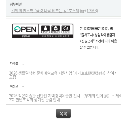
첨부파일
길위의 인문학_'금강 나를 비추는 강' 포스터.jpg(1.3MB)
본 공공저작물은 공공누리
“출처표시+상업적이용금지
+변경금지” 조건에 따라 이용
할 수 있습니다.
다음글
2026 생활밀착형 문화예술교육 지원사업 '가가호호(家家好好)' 참여자
모집
이전글
2026 작은미술관 신탄진 지역경력예술인 전시 〈무게의 언어 展〉 – 제4
2회 한밭조각회 정기전 관람 안내
목록