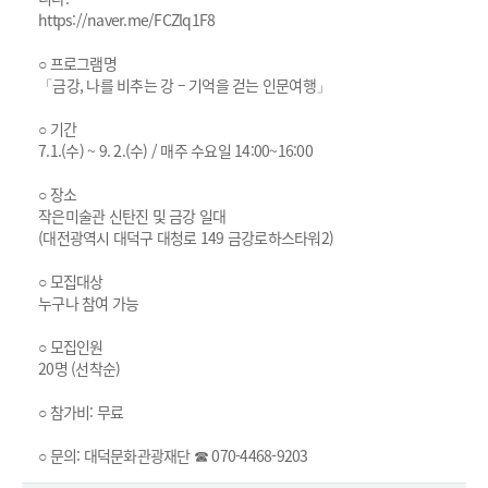
https://naver.me/FCZlq1F8
○ 프로그램명
「금강, 나를 비추는 강 – 기억을 걷는 인문여행」
○ 기간
7.1.(수) ~ 9. 2.(수) / 매주 수요일 14:00~16:00
○ 장소
작은미술관 신탄진 및 금강 일대
(대전광역시 대덕구 대청로 149 금강로하스타워2)
○ 모집대상
누구나 참여 가능
○ 모집인원
20명 (선착순)
○ 참가비: 무료
○ 문의: 대덕문화관광재단 ☎ 070-4468-9203