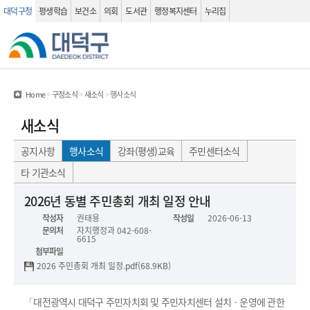
대덕구청
평생학습
보건소
의회
도서관
행정복지센터
누리집
관련사이트
검색 열기
Home
>
구정소식
>
새소식
>
행사소식
새소식
공지사항
행사소식
강좌(평생)교육
주민센터소식
타 기관소식
행사소식(상세화면) - 제목, 작성자, 작성일 , 문의처 , 내용 , 첨부파일 정보를 제공하는 표 입니다.
2026년 동별 주민총회 개최 일정 안내
작성자
권태용
작성일
2026-06-13
문의처
자치행정과
042-608-
6615
첨부파일
2026 주민총회 개최 일정.pdf(68.9KB)
「대전광역시 대덕구 주민자치회 및 주민자치센터 설치ㆍ운영에 관한