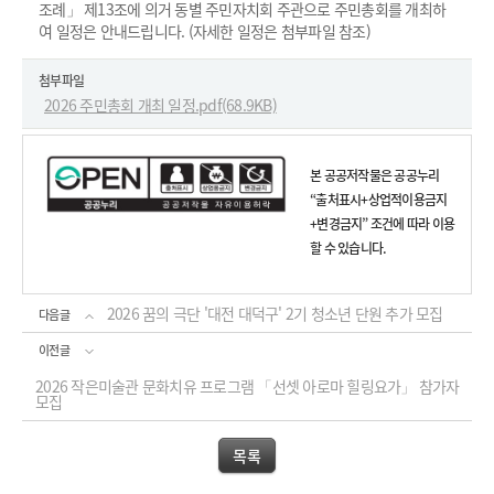
조례」 제13조에 의거 동별 주민자치회 주관으로 주민총회를 개최하
여 일정은 안내드립니다. (자세한 일정은 첨부파일 참조)
첨부파일
2026 주민총회 개최 일정.pdf(68.9KB)
본 공공저작물은 공공누리
“출처표시+상업적이용금지
+변경금지” 조건에 따라 이용
할 수 있습니다.
2026 꿈의 극단 '대전 대덕구' 2기 청소년 단원 추가 모집
다음글
이전글
2026 작은미술관 문화치유 프로그램 「선셋 아로마 힐링요가」 참가자
모집
목록