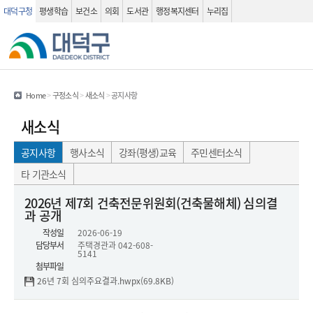
대덕구청
평생학습
보건소
의회
도서관
행정복지센터
누리집
관련사이트
검색 열기
Home
>
구정소식
>
새소식
>
공지사항
새소식
공지사항
행사소식
강좌(평생)교육
주민센터소식
타 기관소식
공지사항(상세화면) - 제목, 작성자, 작성일 , 문의처 , 내용 , 첨부파일 정보를 제공하는 표 입니다.
2026년 제7회 건축전문위원회(건축물해체) 심의결
과 공개
작성일
2026-06-19
담당부서
주택경관과
042-608-
5141
첨부파일
26년 7회 심의주요결과.hwpx(69.8KB)